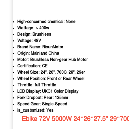
High-concerned chemical:
None
Wattage:
> 400w
Design:
Brushless
Voltage:
48V
Brand Name:
RisunMotor
Origin:
Mainland China
Motor:
Brushless Non-gear Hub Motor
Certification:
CE
Wheel Size:
24", 26", 700C, 28", 29er
Wheel Position:
Front or Rear Wheel
Throttle:
full Throttle
LCD Display:
UKC1 Color Display
Fork Dropout:
Rear: 135mm
Speed Gear:
Single-Speed
is_customized:
Yes
Ebike 72V 5000W 24”26”27.5" 29”700