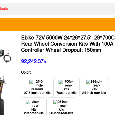
Ebike 72V 5000W 24”26”27.5″ 29”700
Rear Wheel Conversion Kits With 100A
Controller Wheel Dropout: 150mm
92,242.37
৳
Color:
27-5-inch-rear-kits
700c-rear-kits
24-inch-rear-kits
29er-rear-kits
26-inch-rear-kits