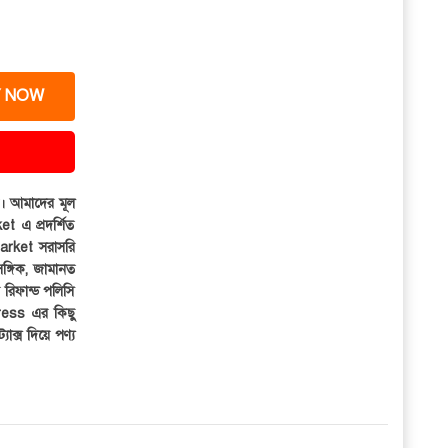
 NOW
ার। আমাদের মূল
et এ প্রদর্শিত
iMarket সরাসরি
সঙ্গিক, জামানত
র রিফান্ড পলিসি
ress এর কিছু
্যাক্স দিয়ে পণ্য