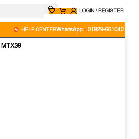
LOGIN / REGISTER
WhatsApp
-
01929-661040
HELP CENTER
C MTX39