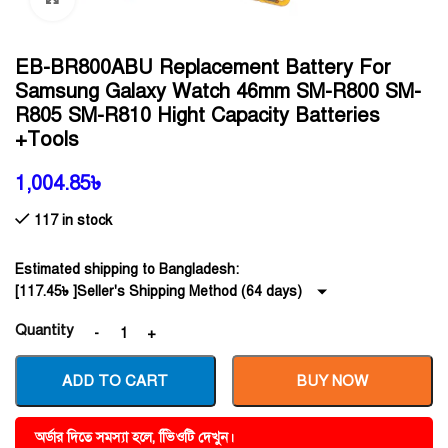
EB-BR800ABU Replacement Battery For
Samsung Galaxy Watch 46mm SM-R800 SM-
R805 SM-R810 Hight Capacity Batteries
+Tools
1,004.85
৳
117 in stock
Estimated shipping to Bangladesh:
[
117.45
৳
]Seller's Shipping Method (64 days)
Quantity
ADD TO CART
BUY NOW
অর্ডার দিতে সমস্যা হলে, ভিিওটি দেখুন।