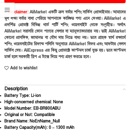
♦ Disclaimer:
AliMarket একটি ক্রস বর্ডার শপিং সার্ভিস প্রোভাইডার। আমাদের
মূল লক্ষ্য বর্ডার বাধা পেরিয়ে আপনাকে কাঙ্ক্ষিত পণ্য এনে দেওয়া। AliMarket এ
প্রদর্শিত প্রোডাক্ট বিভিন্ন থার্ড পার্টি শপিং ওয়েবসাইট থেকে সংগৃহীত। অর্থাৎ
AliMarket সরাসরি কোন পণ্যের সেলার বা ম্যানুফ্যাকচারার নয়। তাই AliMarket
কোনো প্রাসঙ্গিক, জামানত বা যৌথ দায় নিতে বাধ্য নয়। তবে গ্রাহক স্বার্থ রক্ষার্থে
শপিং ওয়েবসাইটের রিফান্ড পলিসি অনুসারে AliMarket বিফর এবং আফটার সেলস
সার্ভিস দেয়। AliExpress এর কিছু প্রোডাক্টে কাস্টমস চার্জ যুক্ত হয়। তবে কাস্টমস
চার্জ হলে সরকারী স্লিপ এ ট্যাক্স দিয়ে পণ্য গ্রহণ করতে হবে।
Add to wishlist
Description
Battery Type:
Li-ion
High-concerned chemical:
None
Model Number:
EB-BR800ABU
Original or Not:
Compatible
Brand Name:
NoEnName_Null
Battery Capacity(mAh):
0 – 1300 mAh