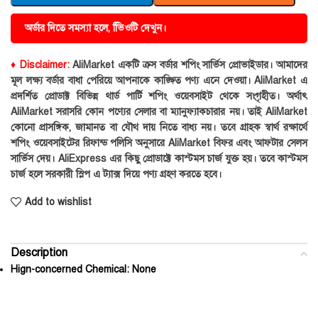
অর্ডার দিতে সমস্যা হলে, ভিিওটি দেখুন।
♦ Disclaimer:
AliMarket একটি ক্রস বর্ডার শপিং সার্ভিস প্রোভাইডার। আমাদের
মূল লক্ষ্য বর্ডার বাধা পেরিয়ে আপনাকে কাঙ্ক্ষিত পণ্য এনে দেওয়া। AliMarket এ
প্রদর্শিত প্রোডাক্ট বিভিন্ন থার্ড পার্টি শপিং ওয়েবসাইট থেকে সংগৃহীত। অর্থাৎ
AliMarket সরাসরি কোন পণ্যের সেলার বা ম্যানুফ্যাকচারার নয়। তাই AliMarket
কোনো প্রাসঙ্গিক, জামানত বা যৌথ দায় নিতে বাধ্য নয়। তবে গ্রাহক স্বার্থ রক্ষার্থে
শপিং ওয়েবসাইটের রিফান্ড পলিসি অনুসারে AliMarket বিফর এবং আফটার সেলস
সার্ভিস দেয়। AliExpress এর কিছু প্রোডাক্টে কাস্টমস চার্জ যুক্ত হয়। তবে কাস্টমস
চার্জ হলে সরকারী স্লিপ এ ট্যাক্স দিয়ে পণ্য গ্রহণ করতে হবে।
Add to wishlist
Description
Hign-concerned Chemical:
None