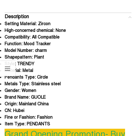
Description
Setting Material:
Zircon
High-concerned chemical:
None
Compatibility:
All Compatible
Function:
Mood Tracker
Model Number:
charm
Shapepattern:
Plant
Style:
TRENDY
Material:
Metal
Pendants Type:
Circle
Metals Type:
Stainless steel
Gender:
Women
Brand Name:
GUOLE
Origin:
Mainland China
CN:
Hubei
Fine or Fashion:
Fashion
Item Type:
PENDANTS
Grand Opening Promotion- Buy