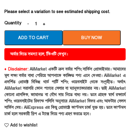
Please select a variation to see estimated shipping cost.
Quantity
ADD TO CART
BUY NOW
অর্ডার দিতে সমস্যা হলে, ভিিওটি দেখুন।
♦ Disclaimer:
AliMarket একটি ক্রস বর্ডার শপিং সার্ভিস প্রোভাইডার। আমাদের
মূল লক্ষ্য বর্ডার বাধা পেরিয়ে আপনাকে কাঙ্ক্ষিত পণ্য এনে দেওয়া। AliMarket এ
প্রদর্শিত প্রোডাক্ট বিভিন্ন থার্ড পার্টি শপিং ওয়েবসাইট থেকে সংগৃহীত। অর্থাৎ
AliMarket সরাসরি কোন পণ্যের সেলার বা ম্যানুফ্যাকচারার নয়। তাই AliMarket
কোনো প্রাসঙ্গিক, জামানত বা যৌথ দায় নিতে বাধ্য নয়। তবে গ্রাহক স্বার্থ রক্ষার্থে
শপিং ওয়েবসাইটের রিফান্ড পলিসি অনুসারে AliMarket বিফর এবং আফটার সেলস
সার্ভিস দেয়। AliExpress এর কিছু প্রোডাক্টে কাস্টমস চার্জ যুক্ত হয়। তবে কাস্টমস
চার্জ হলে সরকারী স্লিপ এ ট্যাক্স দিয়ে পণ্য গ্রহণ করতে হবে।
Add to wishlist