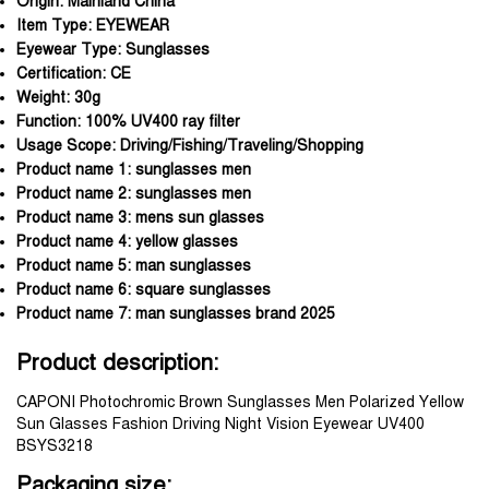
Origin:
Mainland China
Item Type:
EYEWEAR
Eyewear Type:
Sunglasses
Certification:
CE
Weight:
30g
Function:
100% UV400 ray filter
Usage Scope:
Driving/Fishing/Traveling/Shopping
Product name 1:
sunglasses men
Product name 2:
sunglasses men
Product name 3:
mens sun glasses
Product name 4:
yellow glasses
Product name 5:
man sunglasses
Product name 6:
square sunglasses
Product name 7:
man sunglasses brand 2025
Product description:
CAPONI Photochromic Brown Sunglasses Men Polarized Yellow 
Sun Glasses Fashion Driving Night Vision Eyewear UV400 
BSYS3218
Packaging size: