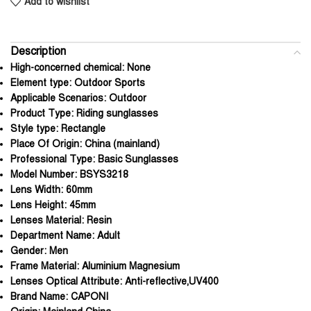
Add to wishlist
Description
High-concerned chemical:
None
Element type:
Outdoor Sports
Applicable Scenarios:
Outdoor
Product Type:
Riding sunglasses
Style type:
Rectangle
Place Of Origin:
China (mainland)
Professional Type:
Basic Sunglasses
Model Number:
BSYS3218
Lens Width:
60mm
Lens Height:
45mm
Lenses Material:
Resin
Department Name:
Adult
Gender:
Men
Frame Material:
Aluminium Magnesium
Lenses Optical Attribute:
Anti-reflective,UV400
Brand Name:
CAPONI