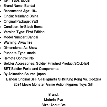
Item Type:
Model
Brand Name:
Bandai
Recommend Age:
18+
Origin:
Mainland China
Original Package:
YES
Condition:
In-Stock Items
Version Type:
First Edition
Model Number:
Bandai
Warning:
Away fire
Dimensions:
As Show
Puppets Type:
model
Remote Control:
No
Soldier Accessories:
Soldier Finished Product,SOLDIER
SET,Soldier Parts and Components
By Animation Source:
japan
Bandai Original SHF S.H.Figuarts SHM King Kong Vs. Godzilla
2024 Movie Monster Anime Action Figures Toys Gift
Brand:
Material:Pvc
Size: About Cm