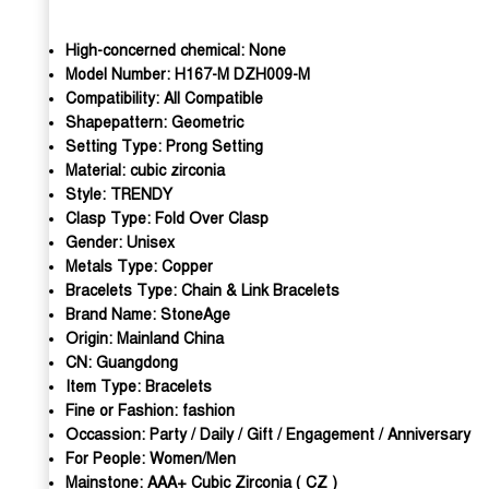
High-concerned chemical:
None
Model Number:
H167-M DZH009-M
Compatibility:
All Compatible
Shapepattern:
Geometric
Setting Type:
Prong Setting
Material:
cubic zirconia
Style:
TRENDY
Clasp Type:
Fold Over Clasp
Gender:
Unisex
Metals Type:
Copper
Bracelets Type:
Chain & Link Bracelets
Brand Name:
StoneAge
Origin:
Mainland China
CN:
Guangdong
Item Type:
Bracelets
Fine or Fashion:
fashion
Occassion:
Party / Daily / Gift / Engagement / Anniversary
For People:
Women/Men
Mainstone:
AAA+ Cubic Zirconia ( CZ )