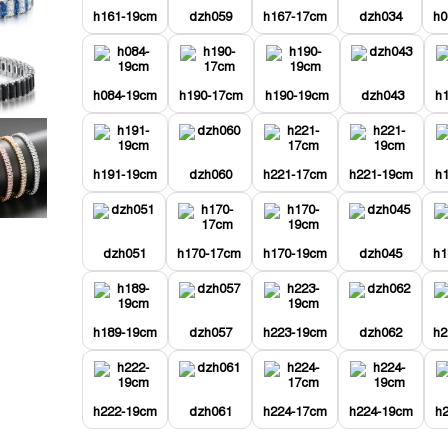
h161-19cm
dzh059
h167-17cm
dzh034
h0
h084-19cm
h190-17cm
h190-19cm
dzh043
h
h191-19cm
dzh060
h221-17cm
h221-19cm
h
dzh051
h170-17cm
h170-19cm
dzh045
h1
h189-19cm
dzh057
h223-19cm
dzh062
h2
h222-19cm
dzh061
h224-17cm
h224-19cm
h