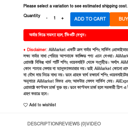
Please select a variation to see estimated shipping cost.
Quantity
ADD TO CART
BUY
অর্ডার দিতে সমস্যা হলে, ভিিওটি দেখুন।
♦ Disclaimer:
AliMarket একটি ক্রস বর্ডার শপিং সার্ভিস প্রোভাইড
লক্ষ্য বর্ডার বাধা পেরিয়ে আপনাকে কাঙ্ক্ষিত পণ্য এনে দেওয়া। AliMark
প্রোডাক্ট বিভিন্ন থার্ড পার্টি শপিং ওয়েবসাইট থেকে সংগৃহীত। অর্থাৎ Al
কোন পণ্যের সেলার বা ম্যানুফ্যাকচারার নয়। তাই AliMarket কোনো প্রা
বা যৌথ দায় নিতে বাধ্য নয়। তবে গ্রাহক স্বার্থ রক্ষার্থে শপিং ওয়েবসাইটে
অনুসারে AliMarket বিফর এবং আফটার সেলস সার্ভিস দেয়। AliExp
প্রোডাক্টে কাস্টমস চার্জ যুক্ত হয়। তবে কাস্টমস চার্জ হলে সরকারী স্লিপ এ ট
গ্রহণ করতে হবে।
Add to wishlist
DESCRIPTION
REVIEWS (0)
VIDEO