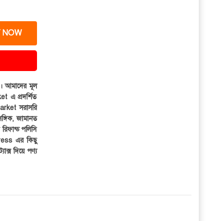
 NOW
ার। আমাদের মূল
et এ প্রদর্শিত
iMarket সরাসরি
সঙ্গিক, জামানত
র রিফান্ড পলিসি
ress এর কিছু
্যাক্স দিয়ে পণ্য