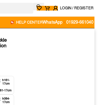
LOGIN / REGISTER
WhatsApp
-
01929-661040
HELP CENTER
r
kle
ion
61-17cm