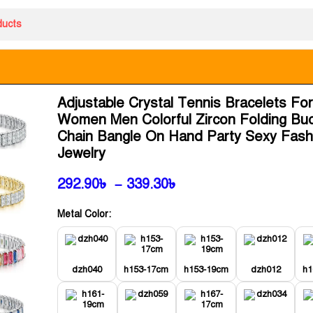
Adjustable Crystal Tennis Bracelets Fo
Women Men Colorful Zircon Folding Buc
Chain Bangle On Hand Party Sexy Fash
Jewelry
292.90
৳
–
339.30
৳
Metal Color:
dzh040
h153-17cm
h153-19cm
dzh012
h1