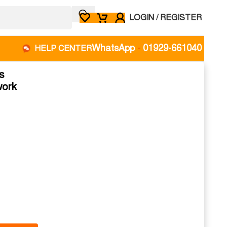
LOGIN / REGISTER
WhatsApp
-
01929-661040
HELP CENTER
s
work