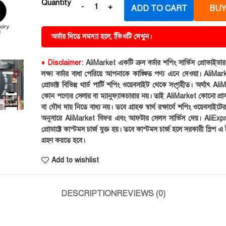
Quantity
ADD TO CART
BUY
অর্ডার দিতে সমস্যা হলে, ভিিওটি দেখুন।
♦ Disclaimer:
AliMarket একটি ক্রস বর্ডার শপিং সার্ভিস প্রোভাইড
লক্ষ্য বর্ডার বাধা পেরিয়ে আপনাকে কাঙ্ক্ষিত পণ্য এনে দেওয়া। AliMark
প্রোডাক্ট বিভিন্ন থার্ড পার্টি শপিং ওয়েবসাইট থেকে সংগৃহীত। অর্থাৎ Al
কোন পণ্যের সেলার বা ম্যানুফ্যাকচারার নয়। তাই AliMarket কোনো প্রা
বা যৌথ দায় নিতে বাধ্য নয়। তবে গ্রাহক স্বার্থ রক্ষার্থে শপিং ওয়েবসাইটে
অনুসারে AliMarket বিফর এবং আফটার সেলস সার্ভিস দেয়। AliExp
প্রোডাক্টে কাস্টমস চার্জ যুক্ত হয়। তবে কাস্টমস চার্জ হলে সরকারী স্লিপ এ ট
গ্রহণ করতে হবে।
Add to wishlist
DESCRIPTION
REVIEWS (0)