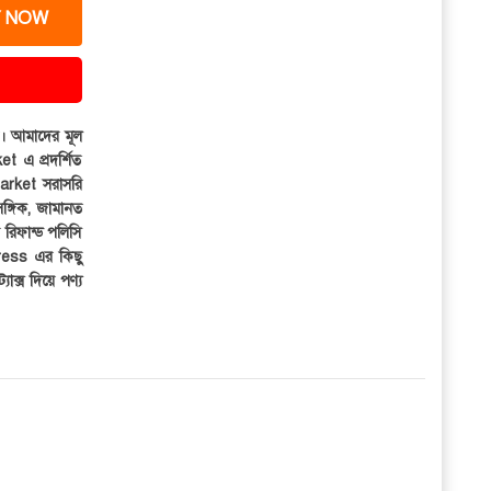
 NOW
ার। আমাদের মূল
et এ প্রদর্শিত
iMarket সরাসরি
সঙ্গিক, জামানত
র রিফান্ড পলিসি
ress এর কিছু
্যাক্স দিয়ে পণ্য