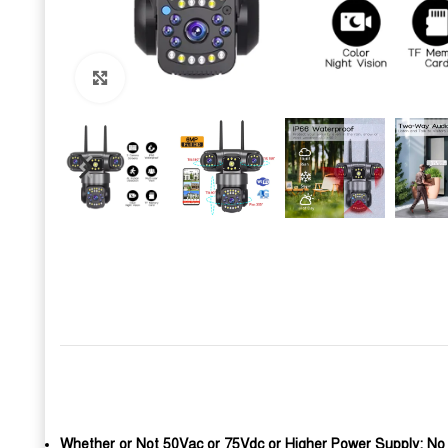
Click to enlarge
Whether or Not 50Vac or 75Vdc or Higher Power Supply:
No