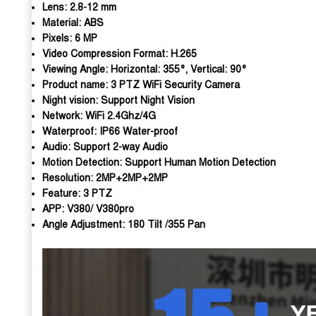
Lens:
2.8-12 mm
Material:
ABS
Pixels:
6 MP
Video Compression Format:
H.265
Viewing Angle:
Horizontal: 355°, Vertical: 90°
Product name:
3 PTZ WiFi Security Camera
Night vision:
Support Night Vision
Network:
WiFi 2.4Ghz/4G
Waterproof:
IP66 Water-proof
Audio:
Support 2-way Audio
Motion Detection:
Support Human Motion Detection
Resolution:
2MP+2MP+2MP
Feature:
3 PTZ
APP:
V380/ V380pro
Angle Adjustment:
180 Tilt /355 Pan