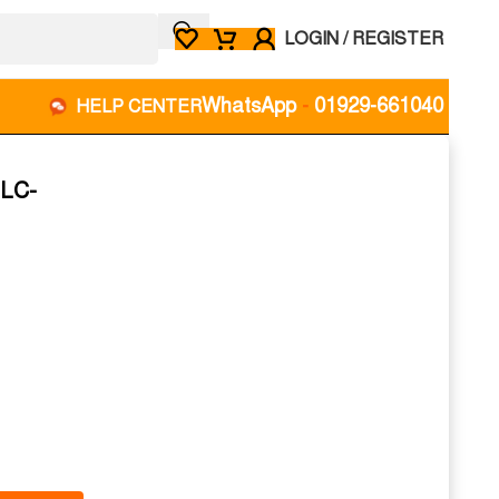
LOGIN / REGISTER
WhatsApp
-
01929-661040
HELP CENTER
e
ELC-