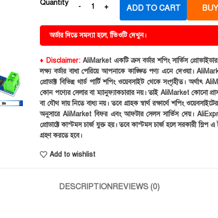
Quantity
ADD TO CART
BUY
অর্ডার দিতে সমস্যা হলে, ভিিওটি দেখুন।
♦ Disclaimer:
AliMarket একটি ক্রস বর্ডার শপিং সার্ভিস প্রোভাইড
লক্ষ্য বর্ডার বাধা পেরিয়ে আপনাকে কাঙ্ক্ষিত পণ্য এনে দেওয়া। AliMark
প্রোডাক্ট বিভিন্ন থার্ড পার্টি শপিং ওয়েবসাইট থেকে সংগৃহীত। অর্থাৎ Al
কোন পণ্যের সেলার বা ম্যানুফ্যাকচারার নয়। তাই AliMarket কোনো প্রা
বা যৌথ দায় নিতে বাধ্য নয়। তবে গ্রাহক স্বার্থ রক্ষার্থে শপিং ওয়েবসাইটে
অনুসারে AliMarket বিফর এবং আফটার সেলস সার্ভিস দেয়। AliExp
প্রোডাক্টে কাস্টমস চার্জ যুক্ত হয়। তবে কাস্টমস চার্জ হলে সরকারী স্লিপ এ ট
গ্রহণ করতে হবে।
Add to wishlist
DESCRIPTION
REVIEWS (0)