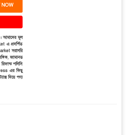
 NOW
ার। আমাদের মূল
et এ প্রদর্শিত
iMarket সরাসরি
সঙ্গিক, জামানত
র রিফান্ড পলিসি
ress এর কিছু
্যাক্স দিয়ে পণ্য