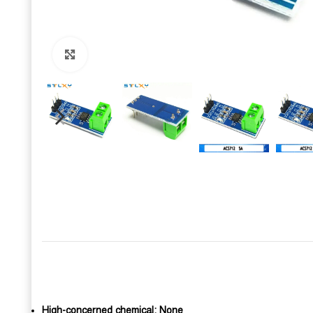
Click to enlarge
High-concerned chemical:
None