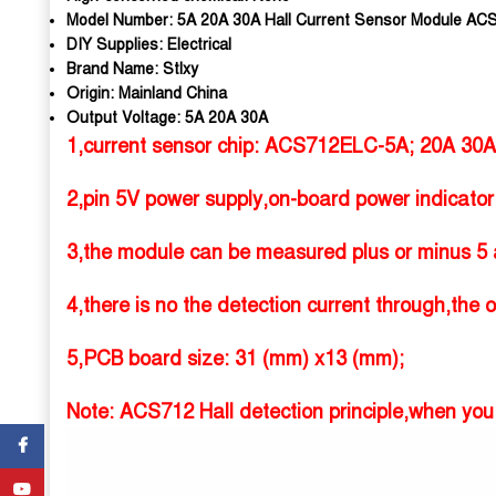
Model Number:
5A 20A 30A Hall Current Sensor Module ACS
DIY Supplies:
Electrical
Brand Name:
Stlxy
Origin:
Mainland China
Output Voltage:
5A 20A 30A
1,current sensor chip: ACS712ELC-5A; 20A 30A
2,pin 5V power supply,on-board power indicator
3,the module can be measured plus or minus 5 
4,there is no the detection current through,the 
5,PCB board size: 31 (mm) x13 (mm);
Note: ACS712 Hall detection principle,when you 
Facebook
YouTube