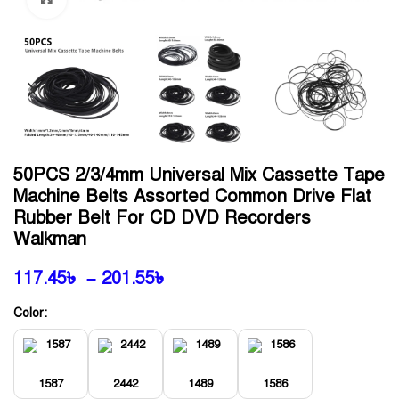
50PCS 2/3/4mm Universal Mix Cassette Tape
Machine Belts Assorted Common Drive Flat
Rubber Belt For CD DVD Recorders
Walkman
117.45
৳
–
201.55
৳
Color:
1587
2442
1489
1586