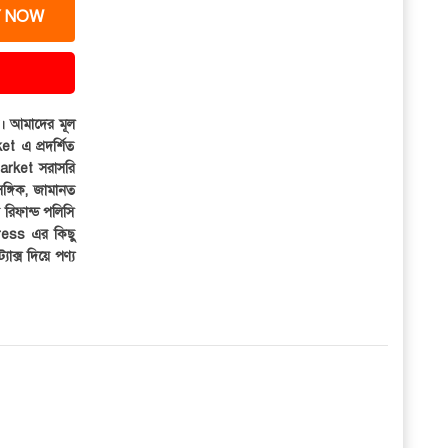
 NOW
ার। আমাদের মূল
et এ প্রদর্শিত
iMarket সরাসরি
সঙ্গিক, জামানত
র রিফান্ড পলিসি
ress এর কিছু
্যাক্স দিয়ে পণ্য