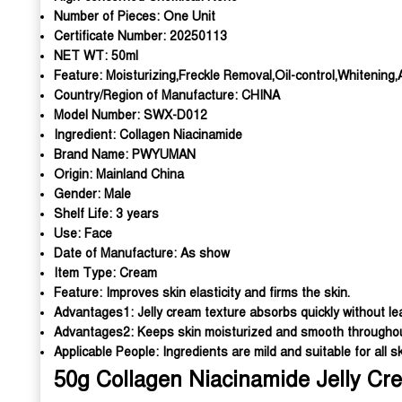
Number of Pieces:
One Unit
Certificate Number:
20250113
NET WT:
50ml
Feature:
Moisturizing,Freckle Removal,Oil-control,Whitening,
Country/Region of Manufacture:
CHINA
Model Number:
SWX-D012
Ingredient:
Collagen Niacinamide
Brand Name:
PWYUMAN
Origin:
Mainland China
Gender:
Male
Shelf Life:
3 years
Use:
Face
Date of Manufacture:
As show
Item Type:
Cream
Feature:
Improves skin elasticity and firms the skin.
Advantages1:
Jelly cream texture absorbs quickly without le
Advantages2:
Keeps skin moisturized and smooth throughou
Applicable People:
Ingredients are mild and suitable for all sk
50g Collagen Niacinamide Jelly Cre