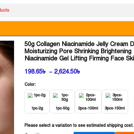
50g Collagen Niacinamide Jelly Cream 
Moisturizing Pore Shrinking Brightening
Niacinamide Gel Lifting Firming Face Sk
198.65
৳
–
2,624.50
৳
Color:
1pc-2g
1pc-50g
2pcs-100ml
3pcs-150ml
Please select a variation to see estimated shipping cost.