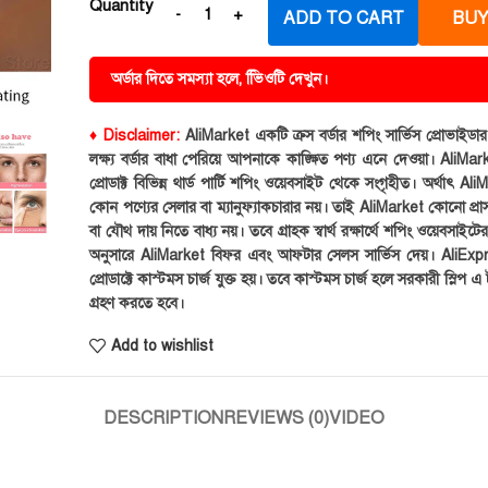
Quantity
ADD TO CART
BUY
অর্ডার দিতে সমস্যা হলে, ভিিওটি দেখুন।
♦ Disclaimer:
AliMarket একটি ক্রস বর্ডার শপিং সার্ভিস প্রোভাইড
লক্ষ্য বর্ডার বাধা পেরিয়ে আপনাকে কাঙ্ক্ষিত পণ্য এনে দেওয়া। AliMark
প্রোডাক্ট বিভিন্ন থার্ড পার্টি শপিং ওয়েবসাইট থেকে সংগৃহীত। অর্থাৎ Al
কোন পণ্যের সেলার বা ম্যানুফ্যাকচারার নয়। তাই AliMarket কোনো প্রা
বা যৌথ দায় নিতে বাধ্য নয়। তবে গ্রাহক স্বার্থ রক্ষার্থে শপিং ওয়েবসাইটে
অনুসারে AliMarket বিফর এবং আফটার সেলস সার্ভিস দেয়। AliExp
প্রোডাক্টে কাস্টমস চার্জ যুক্ত হয়। তবে কাস্টমস চার্জ হলে সরকারী স্লিপ এ ট
গ্রহণ করতে হবে।
Add to wishlist
DESCRIPTION
REVIEWS (0)
VIDEO