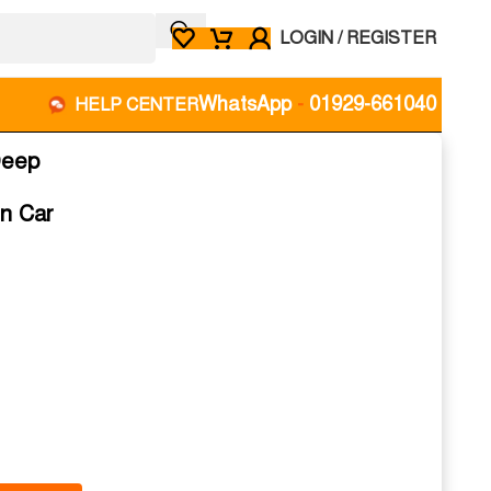
LOGIN / REGISTER
WhatsApp
-
01929-661040
HELP CENTER
Deep
in Car