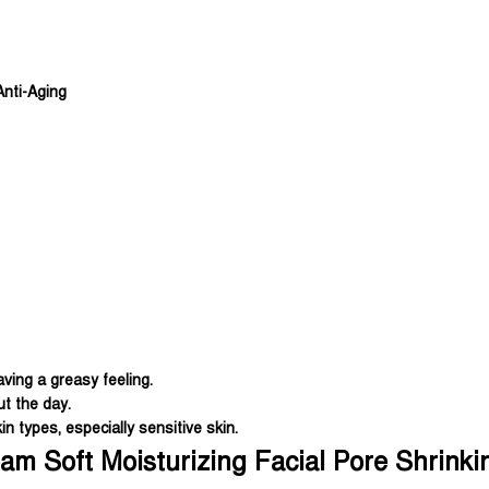
Anti-Aging
aving a greasy feeling.
t the day.
in types, especially sensitive skin.
am Soft Moisturizing Facial Pore Shrink