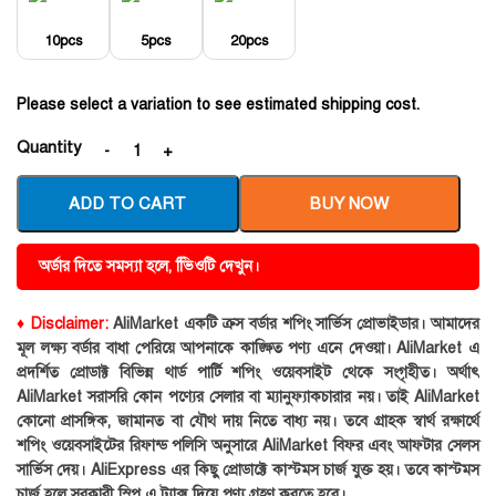
10pcs
5pcs
20pcs
Please select a variation to see estimated shipping cost.
Quantity
ADD TO CART
BUY NOW
অর্ডার দিতে সমস্যা হলে, ভিিওটি দেখুন।
♦ Disclaimer:
AliMarket একটি ক্রস বর্ডার শপিং সার্ভিস প্রোভাইডার। আমাদের
মূল লক্ষ্য বর্ডার বাধা পেরিয়ে আপনাকে কাঙ্ক্ষিত পণ্য এনে দেওয়া। AliMarket এ
প্রদর্শিত প্রোডাক্ট বিভিন্ন থার্ড পার্টি শপিং ওয়েবসাইট থেকে সংগৃহীত। অর্থাৎ
AliMarket সরাসরি কোন পণ্যের সেলার বা ম্যানুফ্যাকচারার নয়। তাই AliMarket
কোনো প্রাসঙ্গিক, জামানত বা যৌথ দায় নিতে বাধ্য নয়। তবে গ্রাহক স্বার্থ রক্ষার্থে
শপিং ওয়েবসাইটের রিফান্ড পলিসি অনুসারে AliMarket বিফর এবং আফটার সেলস
সার্ভিস দেয়। AliExpress এর কিছু প্রোডাক্টে কাস্টমস চার্জ যুক্ত হয়। তবে কাস্টমস
চার্জ হলে সরকারী স্লিপ এ ট্যাক্স দিয়ে পণ্য গ্রহণ করতে হবে।