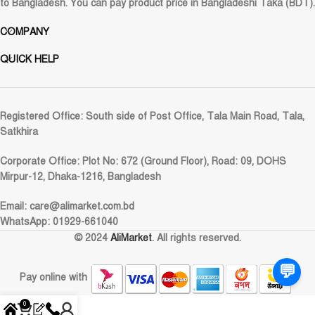
to Bangladesh. You can pay product price in Bangladeshi Taka (BDT).
COMPANY
QUICK HELP
Registered Office:
South side of Post Office, Tala Main Road, Tala,
Satkhira
Corporate Office:
Plot No: 672 (Ground Floor), Road: 09, DOHS
Mirpur-12, Dhaka-1216, Bangladesh
Email:
care@alimarket.com.bd
WhatsApp: 01929-661040
© 2024
AliMarket
. All rights reserved.
💬
Pay online with
0