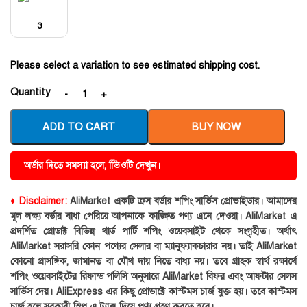
3
Please select a variation to see estimated shipping cost.
Quantity
ADD TO CART
BUY NOW
অর্ডার দিতে সমস্যা হলে, ভিিওটি দেখুন।
♦ Disclaimer:
AliMarket একটি ক্রস বর্ডার শপিং সার্ভিস প্রোভাইডার। আমাদের
মূল লক্ষ্য বর্ডার বাধা পেরিয়ে আপনাকে কাঙ্ক্ষিত পণ্য এনে দেওয়া। AliMarket এ
প্রদর্শিত প্রোডাক্ট বিভিন্ন থার্ড পার্টি শপিং ওয়েবসাইট থেকে সংগৃহীত। অর্থাৎ
AliMarket সরাসরি কোন পণ্যের সেলার বা ম্যানুফ্যাকচারার নয়। তাই AliMarket
কোনো প্রাসঙ্গিক, জামানত বা যৌথ দায় নিতে বাধ্য নয়। তবে গ্রাহক স্বার্থ রক্ষার্থে
শপিং ওয়েবসাইটের রিফান্ড পলিসি অনুসারে AliMarket বিফর এবং আফটার সেলস
সার্ভিস দেয়। AliExpress এর কিছু প্রোডাক্টে কাস্টমস চার্জ যুক্ত হয়। তবে কাস্টমস
চার্জ হলে সরকারী স্লিপ এ ট্যাক্স দিয়ে পণ্য গ্রহণ করতে হবে।