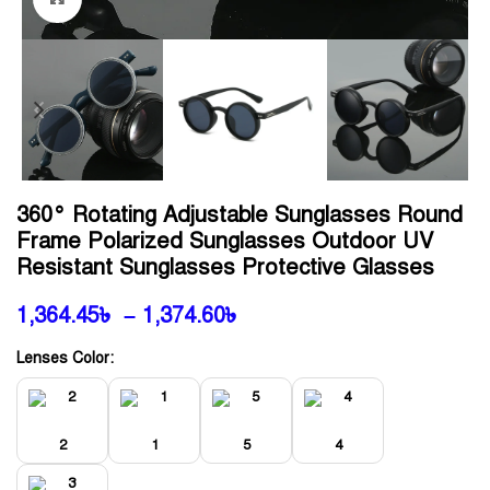
360° Rotating Adjustable Sunglasses Round
Frame Polarized Sunglasses Outdoor UV
Resistant Sunglasses Protective Glasses
1,364.45
৳
–
1,374.60
৳
Lenses Color:
2
1
5
4