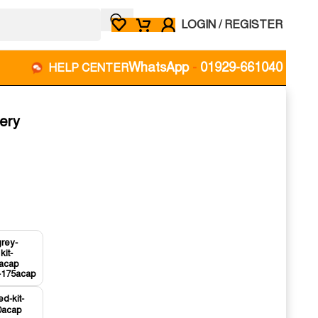
LOGIN / REGISTER
WhatsApp
-
01929-661040
HELP CENTER
ery
t-175acap