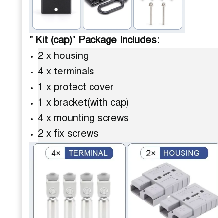
" Kit (cap)" Package Includes:
2 x housing
4 x terminals
1 x protect cover
1 x bracket(with cap)
4 x mounting screws
2 x fix screws