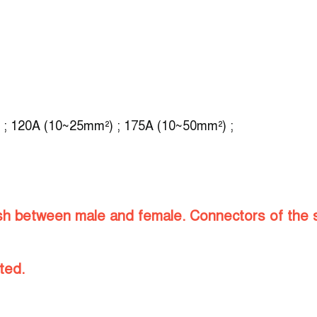
) ; 120A (10~25mm²) ; 175A (10~50mm²) ;
uish between male and female. Connectors of the
ted.