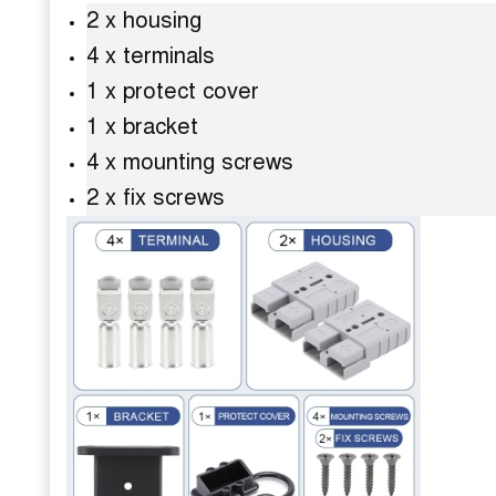
2 x housing
4 x terminals
1 x protect cover
1 x bracket
4 x mounting screws
2 x fix screws