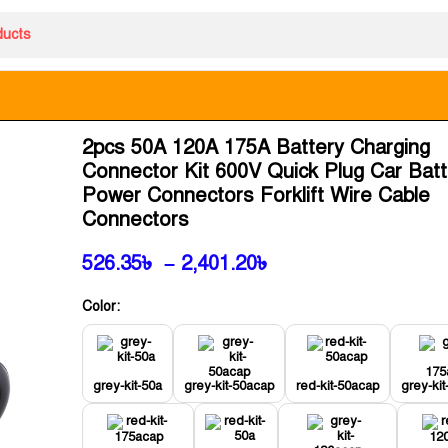
2pcs 50A 120A 175A Battery Charging
Connector Kit 600V Quick Plug Car Batt
Power Connectors Forklift Wire Cable
Connectors
526.35
৳
–
2,401.20
৳
Color:
grey-kit-50a
grey-kit-50acap
red-kit-50acap
grey-ki