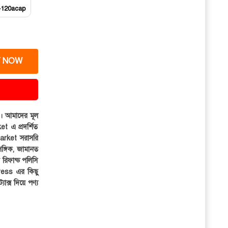
t-120acap
 NOW
ার। আমাদের মূল
et এ প্রদর্শিত
iMarket সরাসরি
সঙ্গিক, জামানত
র রিফান্ড পলিসি
ress এর কিছু
্যাক্স দিয়ে পণ্য