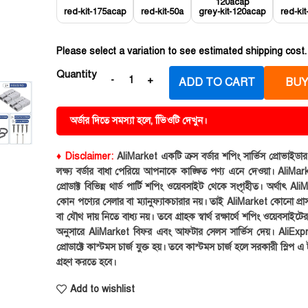
red-kit-175acap
red-kit-50a
grey-kit-120acap
red-ki
Please select a variation to see estimated shipping cost.
Quantity
ADD TO CART
BUY
অর্ডার দিতে সমস্যা হলে, ভিিওটি দেখুন।
♦ Disclaimer:
AliMarket একটি ক্রস বর্ডার শপিং সার্ভিস প্রোভাইড
লক্ষ্য বর্ডার বাধা পেরিয়ে আপনাকে কাঙ্ক্ষিত পণ্য এনে দেওয়া। AliMark
প্রোডাক্ট বিভিন্ন থার্ড পার্টি শপিং ওয়েবসাইট থেকে সংগৃহীত। অর্থাৎ Al
কোন পণ্যের সেলার বা ম্যানুফ্যাকচারার নয়। তাই AliMarket কোনো প্রা
বা যৌথ দায় নিতে বাধ্য নয়। তবে গ্রাহক স্বার্থ রক্ষার্থে শপিং ওয়েবসাইটে
অনুসারে AliMarket বিফর এবং আফটার সেলস সার্ভিস দেয়। AliExp
প্রোডাক্টে কাস্টমস চার্জ যুক্ত হয়। তবে কাস্টমস চার্জ হলে সরকারী স্লিপ এ ট
গ্রহণ করতে হবে।
Add to wishlist