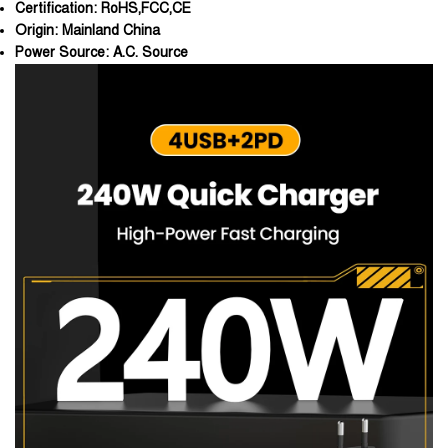
Certification:
RoHS,FCC,CE
Origin:
Mainland China
Power Source:
A.C. Source