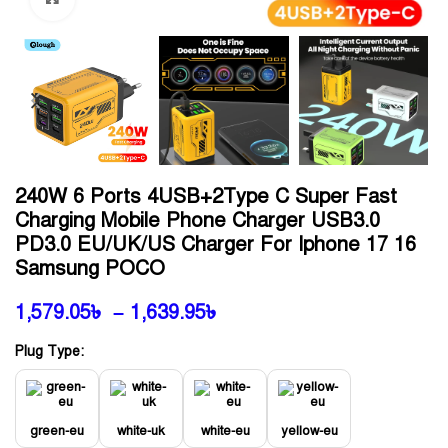
240W 6 Ports 4USB+2Type C Super Fast
Charging Mobile Phone Charger USB3.0
PD3.0 EU/UK/US Charger For Iphone 17 16
Samsung POCO
1,579.05
৳
–
1,639.95
৳
Plug Type:
green-eu
white-uk
white-eu
yellow-eu