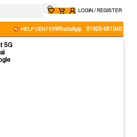
LOGIN / REGISTER
WhatsApp
-
01929-661040
HELP CENTER
nt 5G
al
ogle