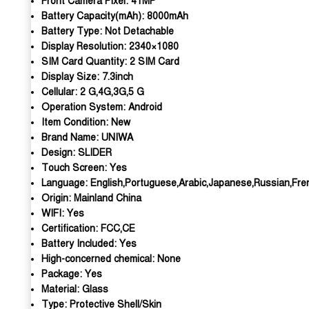
Front Camera Pixel:
41MP
Battery Capacity(mAh):
8000mAh
Battery Type:
Not Detachable
Display Resolution:
2340×1080
SIM Card Quantity:
2 SIM Card
Display Size:
7.3inch
Cellular:
2 G,4G,3G,5 G
Operation System:
Android
Item Condition:
New
Brand Name:
UNIWA
Design:
SLIDER
Touch Screen:
Yes
Language:
English,Portuguese,Arabic,Japanese,Russian,Fre
Origin:
Mainland China
WIFI:
Yes
Certification:
FCC,CE
Battery Included:
Yes
High-concerned chemical:
None
Package:
Yes
Material:
Glass
Type:
Protective Shell/Skin