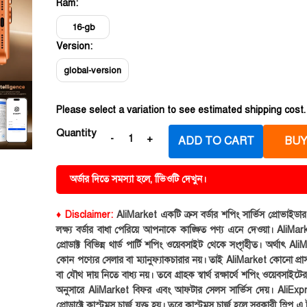
Ram:
16-gb
Version:
global-version
Please select a variation to see estimated shipping cost.
Quantity
ADD TO CART
BUY
অর্ডার দিতে সমস্যা হলে, ভিিওটি দেখুন।
♦ Disclaimer:
AliMarket একটি ক্রস বর্ডার শপিং সার্ভিস প্রোভাইড
লক্ষ্য বর্ডার বাধা পেরিয়ে আপনাকে কাঙ্ক্ষিত পণ্য এনে দেওয়া। AliMark
প্রোডাক্ট বিভিন্ন থার্ড পার্টি শপিং ওয়েবসাইট থেকে সংগৃহীত। অর্থাৎ Al
কোন পণ্যের সেলার বা ম্যানুফ্যাকচারার নয়। তাই AliMarket কোনো প্রা
বা যৌথ দায় নিতে বাধ্য নয়। তবে গ্রাহক স্বার্থ রক্ষার্থে শপিং ওয়েবসাইটে
অনুসারে AliMarket বিফর এবং আফটার সেলস সার্ভিস দেয়। AliExp
প্রোডাক্টে কাস্টমস চার্জ যুক্ত হয়। তবে কাস্টমস চার্জ হলে সরকারী স্লিপ এ ট