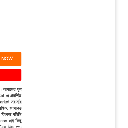
 NOW
ার। আমাদের মূল
et এ প্রদর্শিত
iMarket সরাসরি
সঙ্গিক, জামানত
র রিফান্ড পলিসি
ress এর কিছু
্যাক্স দিয়ে পণ্য