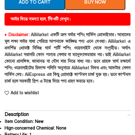
ADD TO CART
BUY NOW
অর্ডার দিতে সমস্যা হলে, ভিিওটি দেখুন।
♦ Disclaimer:
AliMarket একটি ক্রস বর্ডার শপিং সার্ভিস প্রোভাইডার। আমাদের
মূল লক্ষ্য বর্ডার বাধা পেরিয়ে আপনাকে কাঙ্ক্ষিত পণ্য এনে দেওয়া। AliMarket এ
প্রদর্শিত প্রোডাক্ট বিভিন্ন থার্ড পার্টি শপিং ওয়েবসাইট থেকে সংগৃহীত। অর্থাৎ
AliMarket সরাসরি কোন পণ্যের সেলার বা ম্যানুফ্যাকচারার নয়। তাই AliMarket
কোনো প্রাসঙ্গিক, জামানত বা যৌথ দায় নিতে বাধ্য নয়। তবে গ্রাহক স্বার্থ রক্ষার্থে
শপিং ওয়েবসাইটের রিফান্ড পলিসি অনুসারে AliMarket বিফর এবং আফটার সেলস
সার্ভিস দেয়। AliExpress এর কিছু প্রোডাক্টে কাস্টমস চার্জ যুক্ত হয়। তবে কাস্টমস
চার্জ হলে সরকারী স্লিপ এ ট্যাক্স দিয়ে পণ্য গ্রহণ করতে হবে।
Add to wishlist
Description
Item Condition:
New
Hign-concerned Chemical:
None
Battery Life:
1