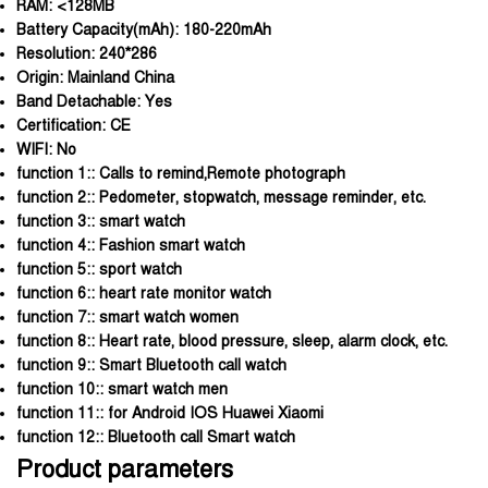
RAM:
<128MB
Battery Capacity(mAh):
180-220mAh
Resolution:
240*286
Origin:
Mainland China
Band Detachable:
Yes
Certification:
CE
WIFI:
No
function 1::
Calls to remind,Remote photograph
function 2::
Pedometer, stopwatch, message reminder, etc.
function 3::
smart watch
function 4::
Fashion smart watch
function 5::
sport watch
function 6::
heart rate monitor watch
function 7::
smart watch women
function 8::
Heart rate, blood pressure, sleep, alarm clock, etc.
function 9::
Smart Bluetooth call watch
function 10::
smart watch men
function 11::
for Android IOS Huawei Xiaomi
function 12::
Bluetooth call Smart watch
Product parameters