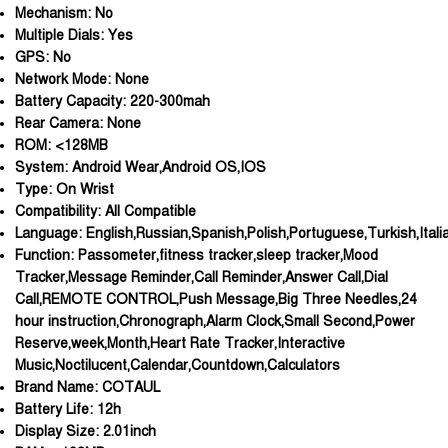
Mechanism:
No
Multiple Dials:
Yes
GPS:
No
Network Mode:
None
Battery Capacity:
220-300mah
Rear Camera:
None
ROM:
<128MB
System:
Android Wear,Android OS,IOS
Type:
On Wrist
Compatibility:
All Compatible
Language:
English,Russian,Spanish,Polish,Portuguese,Turkish,Ital
Function:
Passometer,fitness tracker,sleep tracker,Mood
Tracker,Message Reminder,Call Reminder,Answer Call,Dial
Call,REMOTE CONTROL,Push Message,Big Three Needles,24
hour instruction,Chronograph,Alarm Clock,Small Second,Power
Reserve,week,Month,Heart Rate Tracker,Interactive
Music,Noctilucent,Calendar,Countdown,Calculators
Brand Name:
COTAUL
Battery Life:
12h
Display Size:
2.01inch