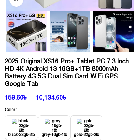
2025 Original XS16 Pro+ Tablet PC 7.3 Inch
HD 4K Android 13 16GB+1TB 8000mAh
Battery 4G 5G Dual Sim Card WiFi GPS
Google Tab
159.60
৳
–
10,134.60
৳
Color:
black-22gb-2tb
grey-16gb-1tb
gold-22gb-2tb