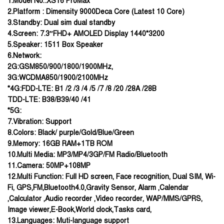
1.Model No.:XS16 ProMax
2.Platform : Dimensity 9000Deca Core (Latest 10 Core)
3.Standby: Dual sim dual standby
4.Screen: 7.3″FHD+ AMOLED Display 1440*3200
5.Speaker: 1511 Box Speaker
6.Network:
2G:GSM850/900/1800/1900MHz,
3G:WCDMA850/1900/2100MHz
*4G:FDD-LTE: B1 /2 /3 /4 /5 /7 /8 /20 /28A /28B
TDD-LTE: B38/B39/40 /41
*5G:
7.Vibration: Support
8.Colors: Black/ purple/Gold/Blue/Green
9.Memory: 16GB RAM+1TB ROM
10.Multi Media: MP3/MP4/3GP/FM Radio/Bluetooth
11.Camera: 50MP+108MP
12.Multi Function: Full HD screen, Face recognition, Dual SIM, Wi-
Fi, GPS,FM,Bluetooth4.0,Gravity Sensor, Alarm ,Calendar
,Calculator ,Audio recorder ,Video recorder, WAP/MMS/GPRS,
Image viewer,E-Book,World clock,Tasks card,
13.Languages: Muti-language support