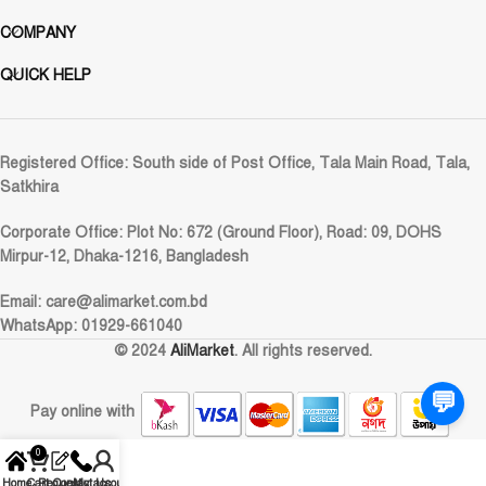
COMPANY
QUICK HELP
Registered Office:
South side of Post Office, Tala Main Road, Tala,
Satkhira
Corporate Office:
Plot No: 672 (Ground Floor), Road: 09, DOHS
Mirpur-12, Dhaka-1216, Bangladesh
Email:
care@alimarket.com.bd
WhatsApp: 01929-661040
© 2024
AliMarket
. All rights reserved.
💬
Pay online with
0
Home
Cart
Request
Contact Us
My account