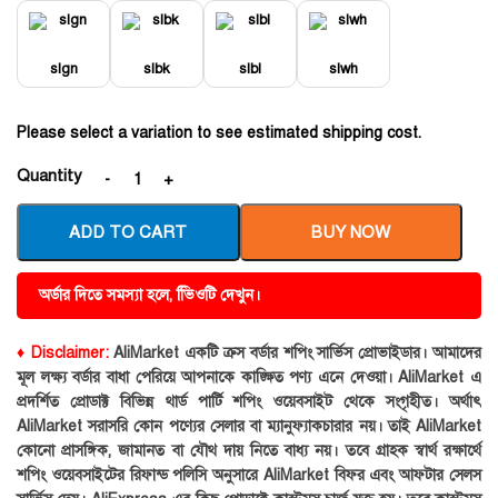
slgn
slbk
slbl
slwh
Please select a variation to see estimated shipping cost.
Quantity
ADD TO CART
BUY NOW
অর্ডার দিতে সমস্যা হলে, ভিিওটি দেখুন।
♦ Disclaimer:
AliMarket একটি ক্রস বর্ডার শপিং সার্ভিস প্রোভাইডার। আমাদের
মূল লক্ষ্য বর্ডার বাধা পেরিয়ে আপনাকে কাঙ্ক্ষিত পণ্য এনে দেওয়া। AliMarket এ
প্রদর্শিত প্রোডাক্ট বিভিন্ন থার্ড পার্টি শপিং ওয়েবসাইট থেকে সংগৃহীত। অর্থাৎ
AliMarket সরাসরি কোন পণ্যের সেলার বা ম্যানুফ্যাকচারার নয়। তাই AliMarket
কোনো প্রাসঙ্গিক, জামানত বা যৌথ দায় নিতে বাধ্য নয়। তবে গ্রাহক স্বার্থ রক্ষার্থে
শপিং ওয়েবসাইটের রিফান্ড পলিসি অনুসারে AliMarket বিফর এবং আফটার সেলস