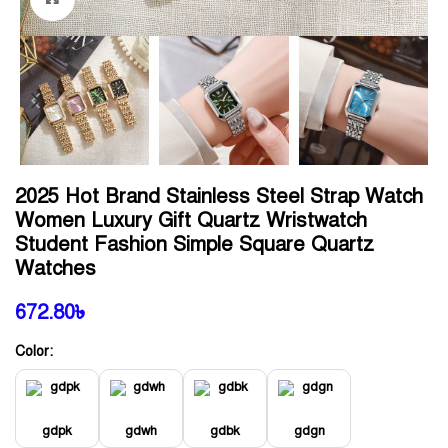
2025 Hot Brand Stainless Steel Strap Watch
Women Luxury Gift Quartz Wristwatch
Student Fashion Simple Square Quartz
Watches
672.80
৳
Color:
gdpk
gdwh
gdbk
gdgn