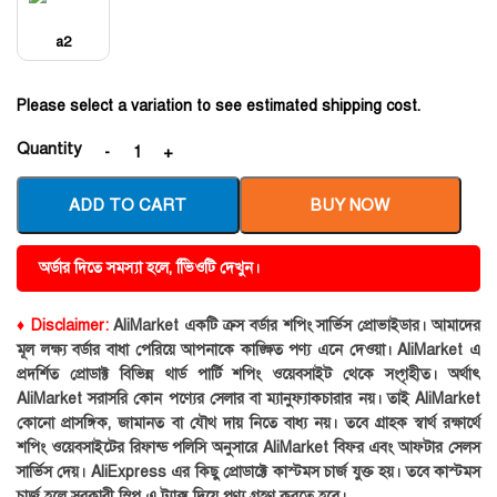
a2
Please select a variation to see estimated shipping cost.
Quantity
ADD TO CART
BUY NOW
অর্ডার দিতে সমস্যা হলে, ভিিওটি দেখুন।
♦ Disclaimer:
AliMarket একটি ক্রস বর্ডার শপিং সার্ভিস প্রোভাইডার। আমাদের
মূল লক্ষ্য বর্ডার বাধা পেরিয়ে আপনাকে কাঙ্ক্ষিত পণ্য এনে দেওয়া। AliMarket এ
প্রদর্শিত প্রোডাক্ট বিভিন্ন থার্ড পার্টি শপিং ওয়েবসাইট থেকে সংগৃহীত। অর্থাৎ
AliMarket সরাসরি কোন পণ্যের সেলার বা ম্যানুফ্যাকচারার নয়। তাই AliMarket
কোনো প্রাসঙ্গিক, জামানত বা যৌথ দায় নিতে বাধ্য নয়। তবে গ্রাহক স্বার্থ রক্ষার্থে
শপিং ওয়েবসাইটের রিফান্ড পলিসি অনুসারে AliMarket বিফর এবং আফটার সেলস
সার্ভিস দেয়। AliExpress এর কিছু প্রোডাক্টে কাস্টমস চার্জ যুক্ত হয়। তবে কাস্টমস
চার্জ হলে সরকারী স্লিপ এ ট্যাক্স দিয়ে পণ্য গ্রহণ করতে হবে।