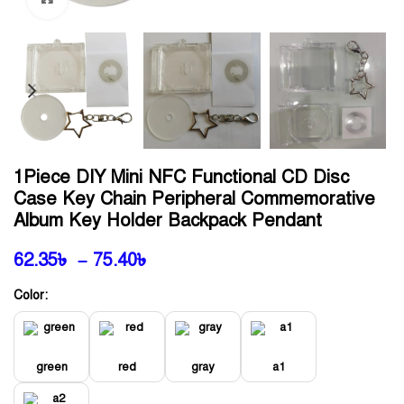
1Piece DIY Mini NFC Functional CD Disc
Case Key Chain Peripheral Commemorative
Album Key Holder Backpack Pendant
62.35
৳
–
75.40
৳
Color:
green
red
gray
a1