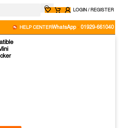
LOGIN / REGISTER
WhatsApp
-
01929-661040
HELP CENTER
tible
Mini
cker