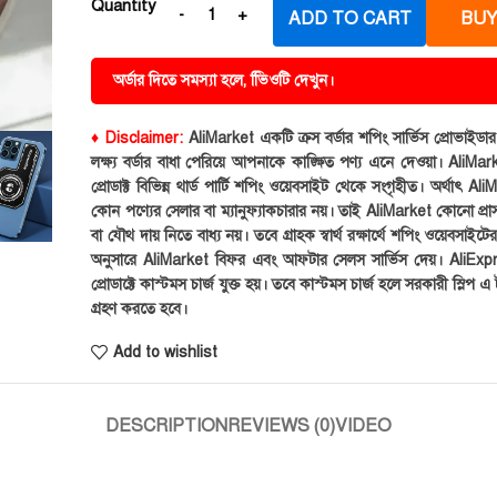
Quantity
ADD TO CART
BUY
অর্ডার দিতে সমস্যা হলে, ভিিওটি দেখুন।
♦ Disclaimer:
AliMarket একটি ক্রস বর্ডার শপিং সার্ভিস প্রোভাইড
লক্ষ্য বর্ডার বাধা পেরিয়ে আপনাকে কাঙ্ক্ষিত পণ্য এনে দেওয়া। AliMark
প্রোডাক্ট বিভিন্ন থার্ড পার্টি শপিং ওয়েবসাইট থেকে সংগৃহীত। অর্থাৎ Al
কোন পণ্যের সেলার বা ম্যানুফ্যাকচারার নয়। তাই AliMarket কোনো প্রা
বা যৌথ দায় নিতে বাধ্য নয়। তবে গ্রাহক স্বার্থ রক্ষার্থে শপিং ওয়েবসাইটে
অনুসারে AliMarket বিফর এবং আফটার সেলস সার্ভিস দেয়। AliExp
প্রোডাক্টে কাস্টমস চার্জ যুক্ত হয়। তবে কাস্টমস চার্জ হলে সরকারী স্লিপ এ ট
গ্রহণ করতে হবে।
Add to wishlist
DESCRIPTION
REVIEWS (0)
VIDEO