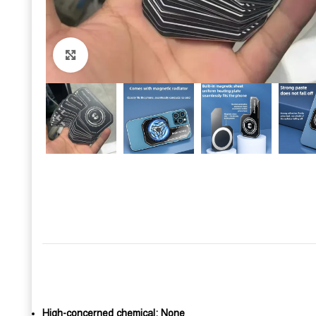
Click to enlarge
High-concerned chemical:
None