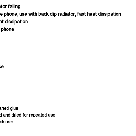
tor falling
e phone, use with back clip radiator, fast heat dissipation
t dissipation
e phone
se
ashed glue
ed and dried for repeated use
ink use