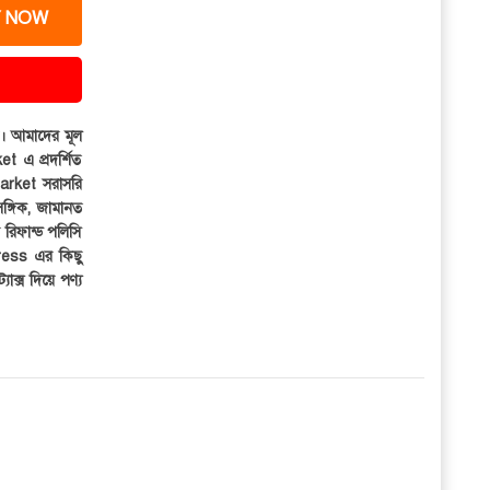
 NOW
ার। আমাদের মূল
et এ প্রদর্শিত
iMarket সরাসরি
সঙ্গিক, জামানত
র রিফান্ড পলিসি
ress এর কিছু
্যাক্স দিয়ে পণ্য