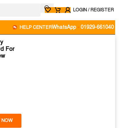
LOGIN / REGISTER
WhatsApp
-
01929-661040
HELP CENTER
ry
d For
ew
 NOW