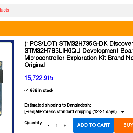
(1PCS/LOT) STM32H735G-DK Discove
STM32H7B3LIH6QU Development Boar
Microcontroller Exploration Kit Brand N
Original
15,722.91
৳
666 in stock
Estimated shipping to Bangladesh:
[Free]AliExpress standard shipping (12-21 days)
Quantity
ADD TO CART
BUY