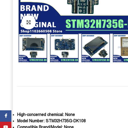
Click to enlarge
High-concerned chemical:
None
Facebook
Model Number:
STM32H735G-DK108
YouTube
Compatible Brand/Model:
None