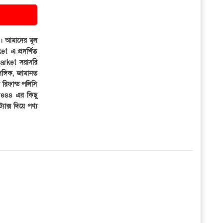
ার। আমাদের মূল
et এ প্রদর্শিত
iMarket সরাসরি
সঙ্গিক, জামানত
র রিফান্ড পলিসি
ress এর কিছু
্যাক্স দিয়ে পণ্য