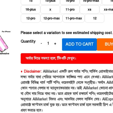
15
15-plus
16-pro
16-pro-max
1
16-plus
x
11-pro
xs
xs-ma
12-pro
12-pro-max
11-pro-max
12
Please select a variation to see estimated shipping cost.
Quantity
ADD TO CART
BUY
অর্ডার দিতে সমস্যা হলে, ভিিওটি দেখুন।
♦ Disclaimer:
AliMarket একটি ক্রস বর্ডার শপিং সার্ভিস প্রোভাইড
লক্ষ্য বর্ডার বাধা পেরিয়ে আপনাকে কাঙ্ক্ষিত পণ্য এনে দেওয়া। AliMark
প্রোডাক্ট বিভিন্ন থার্ড পার্টি শপিং ওয়েবসাইট থেকে সংগৃহীত। অর্থাৎ Al
কোন পণ্যের সেলার বা ম্যানুফ্যাকচারার নয়। তাই AliMarket কোনো প্রা
বা যৌথ দায় নিতে বাধ্য নয়। তবে গ্রাহক স্বার্থ রক্ষার্থে শপিং ওয়েবসাইটে
অনুসারে AliMarket বিফর এবং আফটার সেলস সার্ভিস দেয়। AliExp
প্রোডাক্টে কাস্টমস চার্জ যুক্ত হয়। তবে কাস্টমস চার্জ হলে সরকারী স্লিপ এ ট
গ্রহণ করতে হবে।