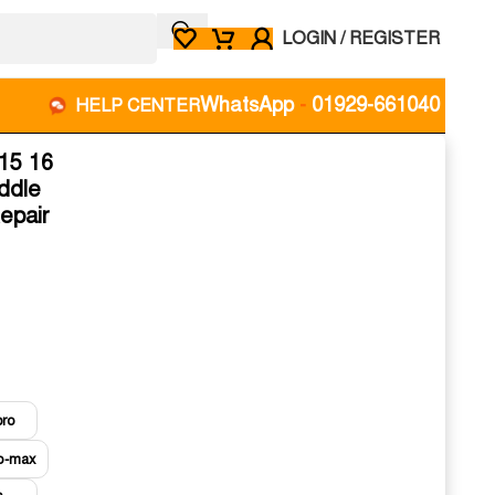
LOGIN / REGISTER
WhatsApp
-
01929-661040
HELP CENTER
15 16
ddle
epair
pro
ro-max