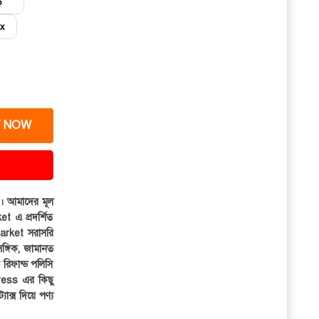
6
x
 NOW
ার। আমাদের মূল
et এ প্রদর্শিত
iMarket সরাসরি
সঙ্গিক, জামানত
র রিফান্ড পলিসি
ress এর কিছু
্যাক্স দিয়ে পণ্য