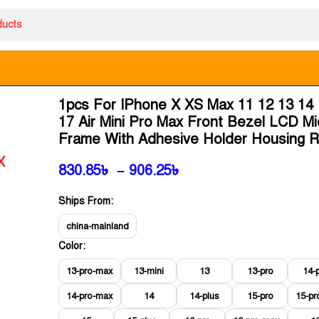
1pcs For IPhone X XS Max 11 12 13 14 
17 Air Mini Pro Max Front Bezel LCD Mi
Frame With Adhesive Holder Housing R
830.85
৳
–
906.25
৳
Ships From:
china-mainland
Color:
13-pro-max
13-mini
13
13-pro
14-
14-pro-max
14
14-plus
15-pro
15-p