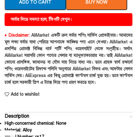
ADD TO CART
BUY NOW
অর্ডার দিতে সমস্যা হলে, ভিিওটি দেখুন।
♦ Disclaimer:
AliMarket একটি ক্রস বর্ডার শপিং সার্ভিস প্রোভাইডার। আমাদের
মূল লক্ষ্য বর্ডার বাধা পেরিয়ে আপনাকে কাঙ্ক্ষিত পণ্য এনে দেওয়া। AliMarket এ
প্রদর্শিত প্রোডাক্ট বিভিন্ন থার্ড পার্টি শপিং ওয়েবসাইট থেকে সংগৃহীত। অর্থাৎ
AliMarket সরাসরি কোন পণ্যের সেলার বা ম্যানুফ্যাকচারার নয়। তাই AliMarket
কোনো প্রাসঙ্গিক, জামানত বা যৌথ দায় নিতে বাধ্য নয়। তবে গ্রাহক স্বার্থ রক্ষার্থে
শপিং ওয়েবসাইটের রিফান্ড পলিসি অনুসারে AliMarket বিফর এবং আফটার সেলস
সার্ভিস দেয়। AliExpress এর কিছু প্রোডাক্টে কাস্টমস চার্জ যুক্ত হয়। তবে কাস্টমস
চার্জ হলে সরকারী স্লিপ এ ট্যাক্স দিয়ে পণ্য গ্রহণ করতে হবে।
Add to wishlist
Description
High-concerned chemical:
None
Material:
Alloy
Model Number:
rs17