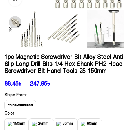
1pc Magnetic Screwdriver Bit Alloy Steel Anti-
Slip Long Drill Bits 1/4 Hex Shank PH2 Head
Screwdriver Bit Hand Tools 25-150mm
88.45
৳
–
247.95
৳
Ships From:
china-mainland
Color: