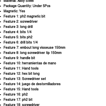
Material:
Alloy Steel
Package Quantity:
Under 5Pcs
Magnetic:
Yes
Feature 1:
ph2 magnetic bit
Feature 2:
screwdriver
Feature 3:
long drill
Feature 4:
bits 1/4
Feature 5:
bits ph2
Feature 6:
drill bits 1/4
Feature 7:
embout long visseuse 150mm
Feature 8:
long screwdriver tip 150mm
Feature 9:
handle bit
Feature 10:
herramientas de mano
Feature 11:
Hand tools
Feature 12:
hex bit long
Feature 13:
Screwdriver set
Feature 14:
juego de destornilladores
Feature 15:
Hand tools
Feature 16:
ph2
Feature 17:
ph2 bit
Feature 18:
screwdriver