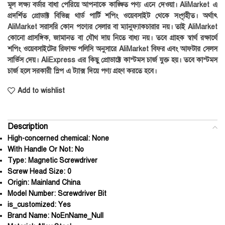
মূল লক্ষ্য বর্ডার বাধা পেরিয়ে আপনাকে কাঙ্ক্ষিত পণ্য এনে দেওয়া। AliMarket এ
প্রদর্শিত প্রোডাক্ট বিভিন্ন থার্ড পার্টি শপিং ওয়েবসাইট থেকে সংগৃহীত। অর্থাৎ
AliMarket সরাসরি কোন পণ্যের সেলার বা ম্যানুফ্যাকচারার নয়। তাই AliMarket
কোনো প্রাসঙ্গিক, জামানত বা যৌথ দায় নিতে বাধ্য নয়। তবে গ্রাহক স্বার্থ রক্ষার্থে
শপিং ওয়েবসাইটের রিফান্ড পলিসি অনুসারে AliMarket বিফর এবং আফটার সেলস
সার্ভিস দেয়। AliExpress এর কিছু প্রোডাক্টে কাস্টমস চার্জ যুক্ত হয়। তবে কাস্টমস
চার্জ হলে সরকারী স্লিপ এ ট্যাক্স দিয়ে পণ্য গ্রহণ করতে হবে।
Add to wishlist
Description
High-concerned chemical:
None
With Handle Or Not:
No
Type:
Magnetic Screwdriver
Screw Head Size:
0
Origin:
Mainland China
Model Number:
Screwdriver Bit
is_customized:
Yes
Brand Name:
NoEnName_Null