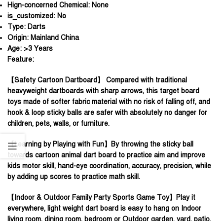
Hign-concerned Chemical:
None
is_customized:
No
Type:
Darts
Origin:
Mainland China
Age:
>3 Years
Feature:
【Safety Cartoon Dartboard】 Compared with traditional
heavyweight dartboards with sharp arrows, this target board
toys made of softer fabric material with no risk of falling off, and
hook & loop sticky balls are safer with absolutely no danger for
children, pets, walls, or furniture.
【Learning by Playing with Fun】By throwing the sticky ball
towards cartoon animal dart board to practice aim and improve
kids motor skill, hand-eye coordination, accuracy, precision, while
by adding up scores to practice math skill.
【Indoor & Outdoor Family Party Sports Game Toy】Play it
everywhere, light weight dart board is easy to hang on Indoor
living room, dining room, bedroom or Outdoor garden, yard, patio,