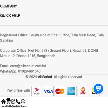
COMPANY
QUICK HELP
Registered Office:
South side of Post Office, Tala Main Road, Tala,
Satkhira
Corporate Office:
Plot No: 672 (Ground Floor), Road: 09, DOHS
Mirpur-12, Dhaka-1216, Bangladesh
Email:
care@alimarket.com.bd
WhatsApp: 01929-661040
© 2024
AliMarket
. All rights reserved.
💬
Pay online with
0
Home
Cart
Request
Contact Us
My account