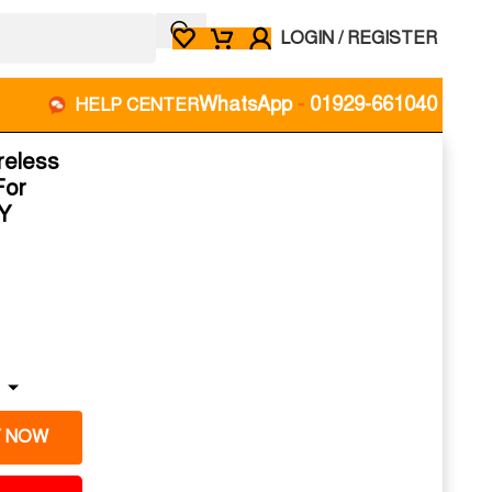
LOGIN / REGISTER
WhatsApp
-
01929-661040
HELP CENTER
reless
For
Y
 NOW