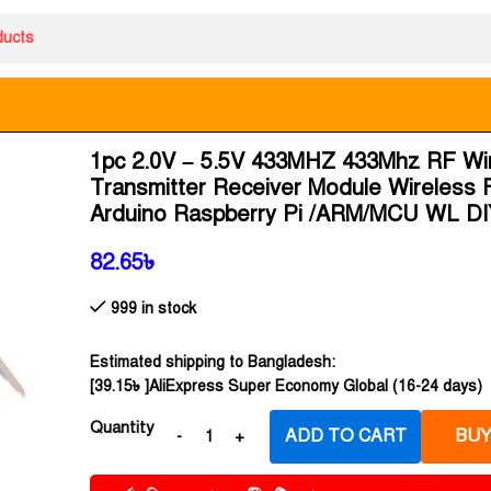
1pc 2.0V – 5.5V 433MHZ 433Mhz RF Wi
Transmitter Receiver Module Wireless 
Arduino Raspberry Pi /ARM/MCU WL DI
82.65
৳
999 in stock
Estimated shipping to Bangladesh:
[
39.15
৳
]AliExpress Super Economy Global (16-24 days)
Quantity
ADD TO CART
BUY