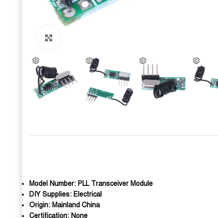
Click to enlarge
Model Number:
PLL Transceiver Module
DIY Supplies:
Electrical
Origin:
Mainland China
Certification:
None