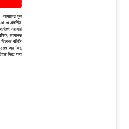
ার। আমাদের মূল
et এ প্রদর্শিত
iMarket সরাসরি
সঙ্গিক, জামানত
র রিফান্ড পলিসি
ress এর কিছু
্যাক্স দিয়ে পণ্য