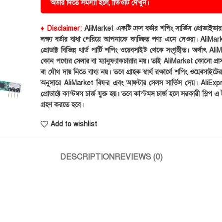
অর্ডার দিতে সমস্যা হলে, ভিিওটি দেখুন।
♦ Disclaimer:
AliMarket একটি ক্রস বর্ডার শপিং সার্ভিস প্রোভাইড
লক্ষ্য বর্ডার বাধা পেরিয়ে আপনাকে কাঙ্ক্ষিত পণ্য এনে দেওয়া। AliMark
প্রোডাক্ট বিভিন্ন থার্ড পার্টি শপিং ওয়েবসাইট থেকে সংগৃহীত। অর্থাৎ Al
কোন পণ্যের সেলার বা ম্যানুফ্যাকচারার নয়। তাই AliMarket কোনো প্রা
বা যৌথ দায় নিতে বাধ্য নয়। তবে গ্রাহক স্বার্থ রক্ষার্থে শপিং ওয়েবসাইটে
অনুসারে AliMarket বিফর এবং আফটার সেলস সার্ভিস দেয়। AliExp
প্রোডাক্টে কাস্টমস চার্জ যুক্ত হয়। তবে কাস্টমস চার্জ হলে সরকারী স্লিপ এ ট
গ্রহণ করতে হবে।
Add to wishlist
DESCRIPTION
REVIEWS (0)