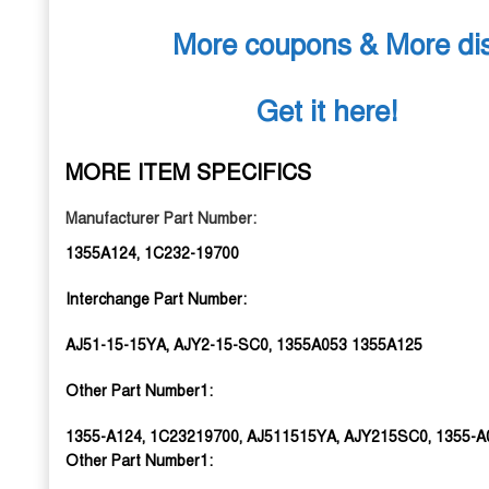
More coupons & More di
Get it here!
MORE ITEM SPECIFICS
Manufacturer Part Number:
1355A124, 1C232-19700
Interchange Part Number:
AJ51-15-15YA, AJY2-15-SC0, 1355A053 1355A125
Other Part Number1:
1355-A124, 1C23219700, AJ511515YA, AJY215SC0, 1355-A
Other
Part
Number1: