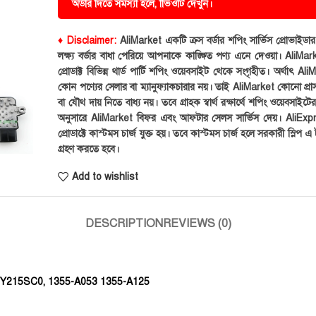
অর্ডার দিতে সমস্যা হলে, ভিিওটি দেখুন।
♦ Disclaimer:
AliMarket একটি ক্রস বর্ডার শপিং সার্ভিস প্রোভাইড
লক্ষ্য বর্ডার বাধা পেরিয়ে আপনাকে কাঙ্ক্ষিত পণ্য এনে দেওয়া। AliMark
প্রোডাক্ট বিভিন্ন থার্ড পার্টি শপিং ওয়েবসাইট থেকে সংগৃহীত। অর্থাৎ Al
কোন পণ্যের সেলার বা ম্যানুফ্যাকচারার নয়। তাই AliMarket কোনো প্রা
বা যৌথ দায় নিতে বাধ্য নয়। তবে গ্রাহক স্বার্থ রক্ষার্থে শপিং ওয়েবসাইটে
অনুসারে AliMarket বিফর এবং আফটার সেলস সার্ভিস দেয়। AliExp
প্রোডাক্টে কাস্টমস চার্জ যুক্ত হয়। তবে কাস্টমস চার্জ হলে সরকারী স্লিপ এ ট
গ্রহণ করতে হবে।
Add to wishlist
DESCRIPTION
REVIEWS (0)
JY215SC0, 1355-A053 1355-A125