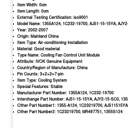
Item Width:
0cm
Item Length:
0cm
External Testing Certification:
iso9001
Model Name:
1355A124, 1C232-19700, AJ51-15-15YA, AJY
Year:
2002-2007
Origin:
Mainland China
Item Type:
Air-conditioning Installation
Material:
Good material
Type Name:
Cooling Fan Control Unit Module
Attribute:
IVOK Genuine Equipment
Country/Region of Manufacture:
China
Pin Counts:
3+2+2=7-pin
Item Type:
Cooling System
Special Features:
Stable
Manufacturer Part Number:
1355A124, 1C232-19700
Interchange Part Number:
AJ51-15-15YA, AJY2-15-SC0, 13
Other Part Number1:
1355-A124, 1C23219700, AJ511515YA
Other Part Number2:
1C23219700, MR497751, 1355S124