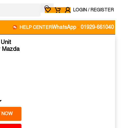
LOGIN / REGISTER
WhatsApp
-
01929-661040
HELP CENTER
Unit
r Mazda
 NOW