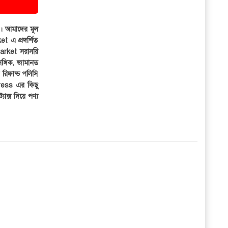
ার। আমাদের মূল
et এ প্রদর্শিত
iMarket সরাসরি
সঙ্গিক, জামানত
র রিফান্ড পলিসি
ress এর কিছু
্যাক্স দিয়ে পণ্য