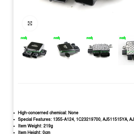
Click to enlarge
High-concerned chemical:
None
Special Features:
1355-A124, 1C23219700, AJ511515YA, A
Item Weight:
219g
Item Height:
0cm