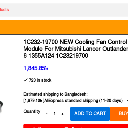
1C232-19700 NEW Cooling Fan Control 
Module For Mitsubishi Lancer Outlande
6 1355A124 1C23219700
1,845.85
৳
723 in stock
Estimated shipping to Bangladesh:
[
1,679.10
৳
]AliExpress standard shipping (11-20 days)
Quantity
ADD TO CART
BUY