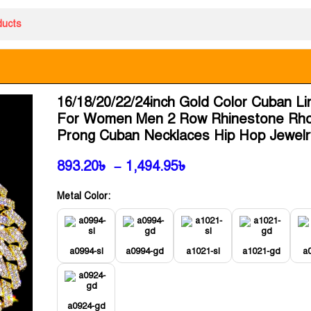
16/18/20/22/24inch Gold Color Cuban Li
For Women Men 2 Row Rhinestone Rh
Prong Cuban Necklaces Hip Hop Jewelr
893.20
৳
–
1,494.95
৳
Metal Color:
a0994-sl
a0994-gd
a1021-sl
a1021-gd
a0
a0924-gd