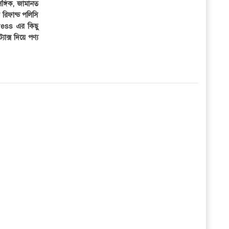
সঙ্গিক, জামানত
র রিফান্ড পলিসি
ress এর কিছু
্যাক্স দিয়ে পণ্য