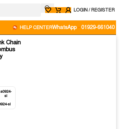
LOGIN / REGISTER
WhatsApp
-
01929-661040
HELP CENTER
nk Chain
ombus
y
924-sl