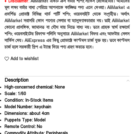
♦ Disclaimer:
AliMarket একটি ক্রস বর্ডার শপিং সার্ভিস প্রোভাইডার। আমাদের
মূল লক্ষ্য বর্ডার বাধা পেরিয়ে আপনাকে কাঙ্ক্ষিত পণ্য এনে দেওয়া। AliMarket এ
প্রদর্শিত প্রোডাক্ট বিভিন্ন থার্ড পার্টি শপিং ওয়েবসাইট থেকে সংগৃহীত। অর্থাৎ
AliMarket সরাসরি কোন পণ্যের সেলার বা ম্যানুফ্যাকচারার নয়। তাই AliMarket
কোনো প্রাসঙ্গিক, জামানত বা যৌথ দায় নিতে বাধ্য নয়। তবে গ্রাহক স্বার্থ রক্ষার্থে
শপিং ওয়েবসাইটের রিফান্ড পলিসি অনুসারে AliMarket বিফর এবং আফটার সেলস
সার্ভিস দেয়। AliExpress এর কিছু প্রোডাক্টে কাস্টমস চার্জ যুক্ত হয়। তবে কাস্টমস
চার্জ হলে সরকারী স্লিপ এ ট্যাক্স দিয়ে পণ্য গ্রহণ করতে হবে।
Add to wishlist
Description
High-concerned chemical:
None
Scale:
1/60
Condition:
In-Stock Items
Model Number:
keychain
Dimensions:
about 4cm
Puppets Type:
Model
Remote Control:
No
Commodity Attribute:
Peripherals