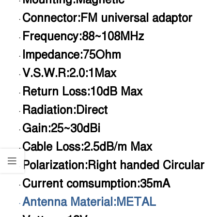
·
Connector:FM universal adaptor
·
Frequency:88~108MHz
·
Impedance:75Ohm
·
V.S.W.R:2.0:1Max
·
Return Loss:10dB Max
·
Radiation:Direct
·
Gain:25~30dBi
·
Cable Loss:2.5dB/m Max
·
Polarization:Right handed Circular
·
Current comsumption:35mA
·
Antenna Material:METAL
·