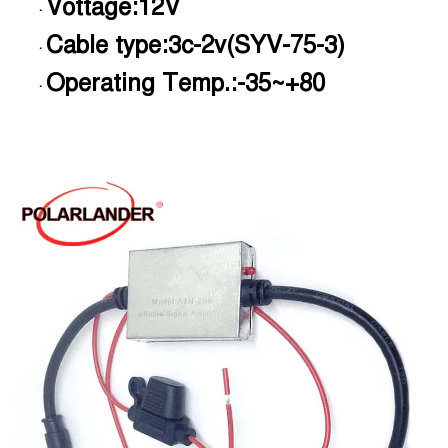
Vottage:12V
·
Cable type:3c-2v(SYV-75-3)
·
Operating Temp.:-35~+80
·