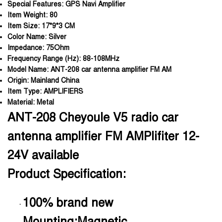
Special Features:
GPS Navi Amplifier
Item Weight:
80
Item Size:
17*9*3 CM
Color Name:
Silver
Impedance:
75Ohm
Frequency Range (Hz):
88-108MHz
Model Name:
ANT-208 car antenna amplifier FM AM
Origin:
Mainland China
Item Type:
AMPLIFIERS
Material:
Metal
ANT-208 Cheyoule V5 radio car
antenna amplifier FM AMPlifiter 12-
24V available
Product Specification:
100% brand new
·
Mounting:Magnetic