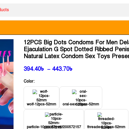
12PCS Big Dots Condoms For Men Del
Ejaculation G Spot Dotted Ribbed Peni
Natural Latex Condom Sex Toys Preser
394.40
৳
–
443.70
৳
Color:
wolf-12pcs-52mm
oral-sex-10pcs-52mm
particle-10pcs-52mm-200572157
threaded-10pcs-52mm