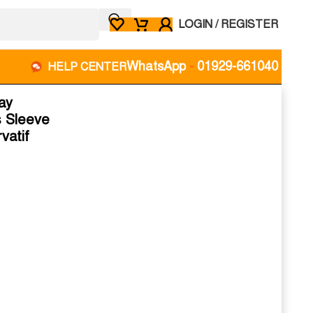
LOGIN / REGISTER
WhatsApp
-
01929-661040
HELP CENTER
ay
s Sleeve
vatif