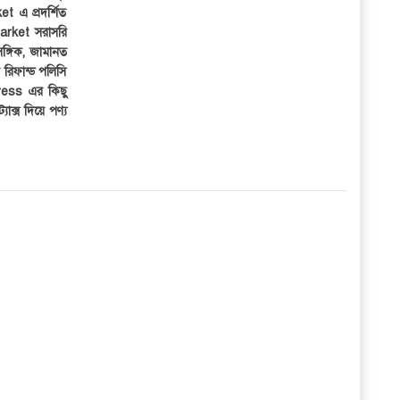
et এ প্রদর্শিত
iMarket সরাসরি
সঙ্গিক, জামানত
র রিফান্ড পলিসি
ress এর কিছু
্যাক্স দিয়ে পণ্য