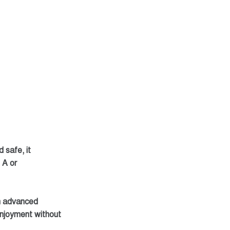
d safe, it
 A or
th advanced
enjoyment without