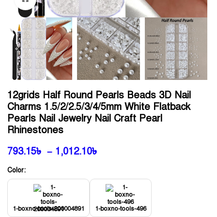
12grids Half Round Pearls Beads 3D Nail
Charms 1.5/2/2.5/3/4/5mm White Flatback
Pearls Nail Jewelry Nail Craft Pearl
Rhinestones
793.15
৳
–
1,012.10
৳
Color:
1-boxno-tools-200004891
1-boxno-tools-496