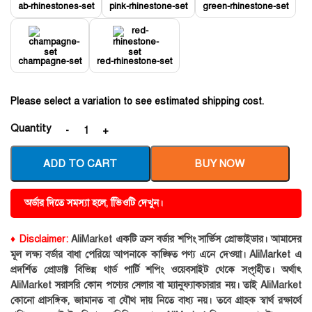
ab-rhinestones-set
pink-rhinestone-set
green-rhinestone-set
champagne-set
red-rhinestone-set
Please select a variation to see estimated shipping cost.
Quantity
ADD TO CART
BUY NOW
অর্ডার দিতে সমস্যা হলে, ভিিওটি দেখুন।
♦ Disclaimer:
AliMarket একটি ক্রস বর্ডার শপিং সার্ভিস প্রোভাইডার। আমাদের
মূল লক্ষ্য বর্ডার বাধা পেরিয়ে আপনাকে কাঙ্ক্ষিত পণ্য এনে দেওয়া। AliMarket এ
প্রদর্শিত প্রোডাক্ট বিভিন্ন থার্ড পার্টি শপিং ওয়েবসাইট থেকে সংগৃহীত। অর্থাৎ
AliMarket সরাসরি কোন পণ্যের সেলার বা ম্যানুফ্যাকচারার নয়। তাই AliMarket
কোনো প্রাসঙ্গিক, জামানত বা যৌথ দায় নিতে বাধ্য নয়। তবে গ্রাহক স্বার্থ রক্ষার্থে