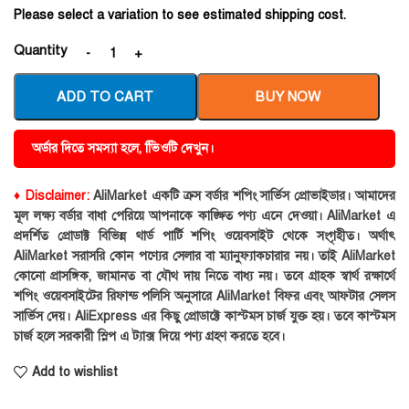
Please select a variation to see estimated shipping cost.
Quantity
ADD TO CART
BUY NOW
অর্ডার দিতে সমস্যা হলে, ভিিওটি দেখুন।
♦ Disclaimer:
AliMarket একটি ক্রস বর্ডার শপিং সার্ভিস প্রোভাইডার। আমাদের
মূল লক্ষ্য বর্ডার বাধা পেরিয়ে আপনাকে কাঙ্ক্ষিত পণ্য এনে দেওয়া। AliMarket এ
প্রদর্শিত প্রোডাক্ট বিভিন্ন থার্ড পার্টি শপিং ওয়েবসাইট থেকে সংগৃহীত। অর্থাৎ
AliMarket সরাসরি কোন পণ্যের সেলার বা ম্যানুফ্যাকচারার নয়। তাই AliMarket
কোনো প্রাসঙ্গিক, জামানত বা যৌথ দায় নিতে বাধ্য নয়। তবে গ্রাহক স্বার্থ রক্ষার্থে
শপিং ওয়েবসাইটের রিফান্ড পলিসি অনুসারে AliMarket বিফর এবং আফটার সেলস
সার্ভিস দেয়। AliExpress এর কিছু প্রোডাক্টে কাস্টমস চার্জ যুক্ত হয়। তবে কাস্টমস
চার্জ হলে সরকারী স্লিপ এ ট্যাক্স দিয়ে পণ্য গ্রহণ করতে হবে।
Add to wishlist