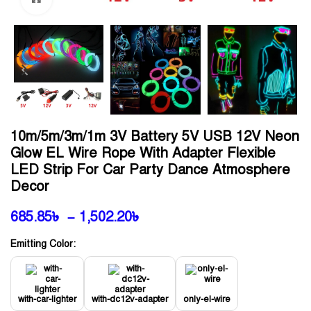
10m/5m/3m/1m 3V Battery 5V USB 12V Neon
Glow EL Wire Rope With Adapter Flexible
LED Strip For Car Party Dance Atmosphere
Decor
685.85
৳
–
1,502.20
৳
Emitting Color:
with-car-lighter
with-dc12v-adapter
only-el-wire