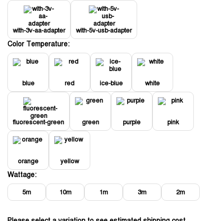
with-3v-aa-adapter
with-5v-usb-adapter
Color Temperature:
blue
red
ice-blue
white
fluorescent-green
green
purple
pink
orange
yellow
Wattage:
5m
10m
1m
3m
2m
Please select a variation to see estimated shipping cost.