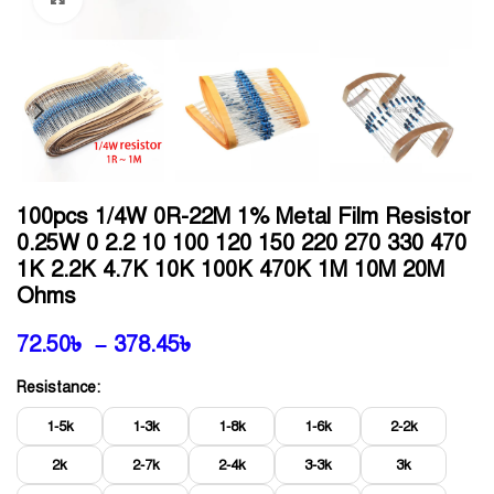
100pcs 1/4W 0R-22M 1% Metal Film Resistor
0.25W 0 2.2 10 100 120 150 220 270 330 470
1K 2.2K 4.7K 10K 100K 470K 1M 10M 20M
Ohms
72.50
৳
–
378.45
৳
Resistance:
1-5k
1-3k
1-8k
1-6k
2-2k
2k
2-7k
2-4k
3-3k
3k