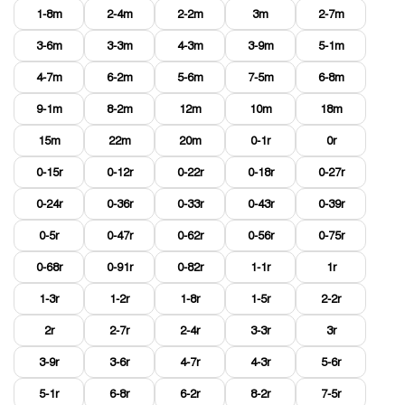
1-8m
2-4m
2-2m
3m
2-7m
3-6m
3-3m
4-3m
3-9m
5-1m
4-7m
6-2m
5-6m
7-5m
6-8m
9-1m
8-2m
12m
10m
18m
15m
22m
20m
0-1r
0r
0-15r
0-12r
0-22r
0-18r
0-27r
0-24r
0-36r
0-33r
0-43r
0-39r
0-5r
0-47r
0-62r
0-56r
0-75r
0-68r
0-91r
0-82r
1-1r
1r
1-3r
1-2r
1-8r
1-5r
2-2r
2r
2-7r
2-4r
3-3r
3r
3-9r
3-6r
4-7r
4-3r
5-6r
5-1r
6-8r
6-2r
8-2r
7-5r