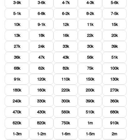
3-9k
3-6k
4-7k
4-3k
5-6k
5-1k
6-8k
6-2k
8-2k
7-5k
10k
9-1k
12k
11k
15k
13k
18k
16k
22k
20k
27k
24k
33k
30k
39k
36k
47k
43k
56k
51k
68k
62k
82k
75k
100k
91k
120k
110k
150k
130k
180k
160k
220k
200k
270k
240k
330k
300k
390k
360k
470k
430k
560k
510k
680k
620k
820k
750k
1m
910k
1-3m
1-2m
1-6m
1-5m
2m