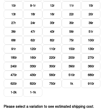
10r
9-1r
12r
11r
15r
13r
18r
16r
22r
20r
27r
24r
33r
30r
39r
36r
47r
43r
56r
51r
68r
62r
82r
75r
100r
91r
120r
110r
150r
130r
180r
160r
220r
200r
270r
240r
330r
300r
390r
360r
470r
430r
560r
510r
680r
620r
820r
750r
1k
910r
1-2k
1-1k
Please select a variation to see estimated shipping cost.