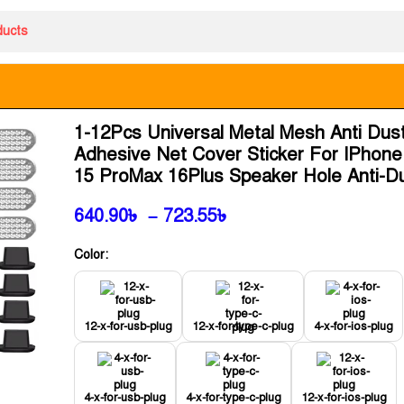
1-12Pcs Universal Metal Mesh Anti Dus
Adhesive Net Cover Sticker For IPhone
15 ProMax 16Plus Speaker Hole Anti-D
640.90
৳
–
723.55
৳
Color:
12-x-for-usb-plug
12-x-for-type-c-plug
4-x-for-ios-plug
4-x-for-usb-plug
4-x-for-type-c-plug
12-x-for-ios-plug