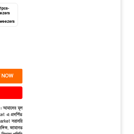
tweezers
 NOW
ার। আমাদের মূল
et এ প্রদর্শিত
iMarket সরাসরি
সঙ্গিক, জামানত