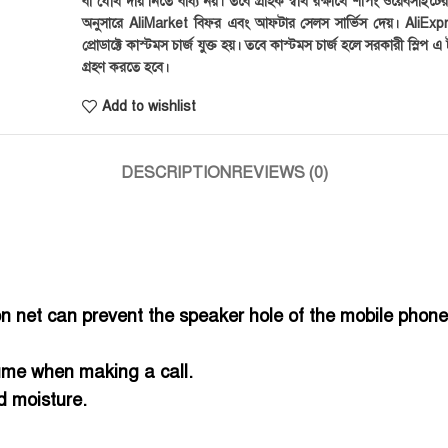
বা যৌথ দায় নিতে বাধ্য নয়। তবে গ্রাহক স্বার্থ রক্ষার্থে শপিং ওয়েবসাইটে
অনুসারে AliMarket বিফর এবং আফটার সেলস সার্ভিস দেয়। AliExp
প্রোডাক্টে কাস্টমস চার্জ যুক্ত হয়। তবে কাস্টমস চার্জ হলে সরকারী স্লিপ এ ট
গ্রহণ করতে হবে।
Add to wishlist
DESCRIPTION
REVIEWS (0)
on net can prevent the speaker hole of the mobile phon
lume when making a call.
d moisture.