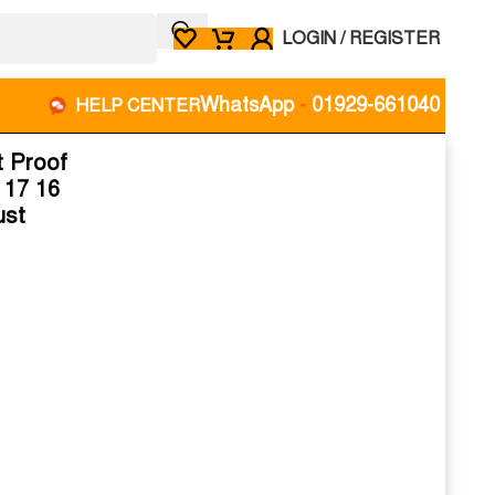
LOGIN / REGISTER
WhatsApp
-
01929-661040
HELP CENTER
t Proof
 17 16
ust