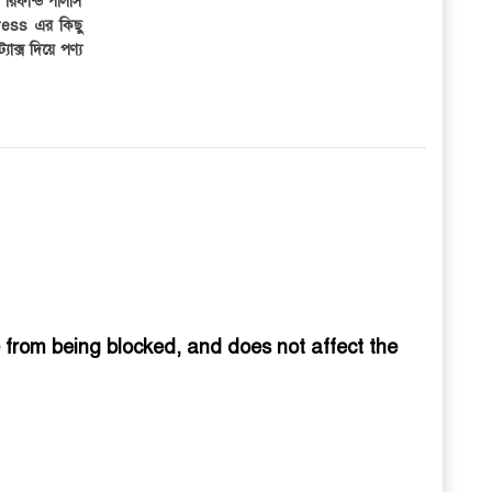
র রিফান্ড পলিসি
ress এর কিছু
্যাক্স দিয়ে পণ্য
e from being blocked, and does not affect the