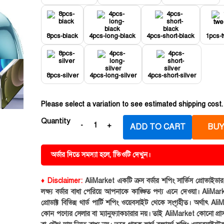
8pcs-black
4pcs-long-black
4pcs-short-black
1pcs-
8pcs-silver
4pcs-long-silver
4pcs-short-silver
Please select a variation to see estimated shipping cost.
Quantity
ADD TO CART
BUY
অর্ডার দিতে সমস্যা হলে, ভিিওটি দেখুন।
♦ Disclaimer:
AliMarket একটি ক্রস বর্ডার শপিং সার্ভিস প্রোভাইড
লক্ষ্য বর্ডার বাধা পেরিয়ে আপনাকে কাঙ্ক্ষিত পণ্য এনে দেওয়া। AliMark
প্রোডাক্ট বিভিন্ন থার্ড পার্টি শপিং ওয়েবসাইট থেকে সংগৃহীত। অর্থাৎ Al
কোন পণ্যের সেলার বা ম্যানুফ্যাকচারার নয়। তাই AliMarket কোনো প্রা